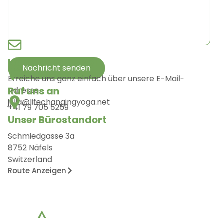
Kontakt per E-Mail
Nachricht senden
Erreiche uns ganz einfach über unsere E-Mail-
Ruf uns an
Adresse.
julia@lifechangingyoga.net
+41 79 705 5259
Unser Bürostandort
Schmiedgasse 3a
8752 Näfels
Switzerland
Route Anzeigen